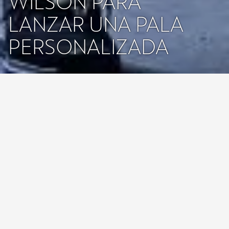
WILSON PARA
LANZAR UNA PALA
PERSONALIZADA
Fieles a nuestro compromiso con el mundo del pádel, CUPRA
presenta su última colaboración con Wilson Sporting Goods Co.
Las dos marcas se unen con el lanzamiento de una colección
Capsule compartida: la nueva pala de pádel Wilson Bela CUPRA, un
paletero y una camiseta.
Fernando Belasteguín, una leyenda del pádel que ha sido número
uno del mundo durante 16 años consecutivos y actualmente es el
número tres del mundo, utilizará la Wilson Bela CUPRA en varios de
los torneos que se disputarán este año en el World Padel Tour. La
pala de pádel se pondrá a la venta a principios de septiembre con
una edición limitada de 1.500 palas.